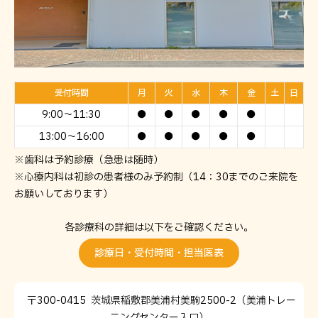
受付時間
月
火
水
木
金
土
日
9:00～11:30
●
●
●
●
●
13:00～16:00
●
●
●
●
●
※歯科は予約診療（急患は随時）
※心療内科は初診の患者様のみ予約制（14：30までのご来院を
お願いしております）
各診療科の詳細は以下をご確認ください。
診療日・受付時間・担当医表
〒300-0415
茨城県稲敷郡美浦村美駒2500-2
（美浦トレー
ニングセンター入口）