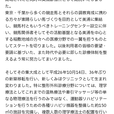
た。
東京・千葉から多くの競走馬とそれらの調教育成に携わ
る方々が素晴らしい馬づくりを目的として美浦に集結
し、競馬村ともいうべきトレーニングセンター設立に伴
い、競馬関係者そしてその活動基盤となる美浦を中心と
する稲敷地域の方々への医療分野での一翼を担うものと
してスタートを切りました。以後利用者の皆様の要望・
要請に基づいた、また時代や必要に即した診療体制を整
えるよう常に努力してまいりました。
そしてその集大成として平成26年10月14日、36年ぶり
の新築移転を行い、新しくみほクリニックとして生まれ
変わりました。特に整形外科診療分野については、理学
療法としてこれまでの温熱療法や牽引マッサージ等の単
なる物理療法を行うのみではなく、運動器リハビリテー
ションを行うための各種リハビリ機器を整備した約150
㎡の施設を完備し、複数人数の理学療法士の配置を行い